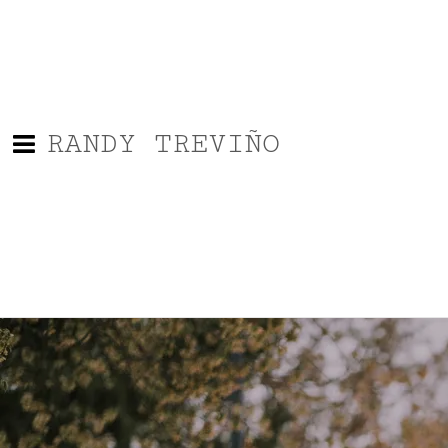
RANDY TREVIÑO
Volver a todas las entradas
Randy Treviño presenta su nuevo álbum,
«Navidad en familia »; feat Olga Treviño