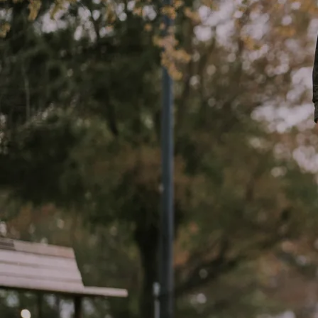
Por Nissi Medios
December 3
Randy Treviño presenta su nuevo álbum, «Navidad en familia »;
feat Olga Trevino
Arkansas, Estados Unidos (3 de diciembre de 2021) - De la
mano de su nuevo álbum, «Navidad en familia », Randy Treviño
regresa a la escena musical con el nuevo sencillo “VE DILO A
LAS MONTAÑAS” con la colaboración de su esposa Olga Treviño.
Luego de lanzar sus más recientes éxitos, «Me Escuchas» y «Me
Rescató», el cantautor termina el año con la intención de
presentar una lista de temas, precisamente para la época, que
comparta el mensaje del evangelio e inspire alegría y
gratitud a sus oyentes.
«Ve Dilo en las Montañas», «Al mundo paz», «Venid fieles
todos», «Santa la noche», «Dulce presencia» y «Noche de paz»
hablan del corazón de Cristo, «el cual siempre está dispuesto
a salvar, perdonar y restaurar las vidas que reconocen la
necesidad de Su amor».
Para Randy Treviño, los tiempos navideños son especiales en