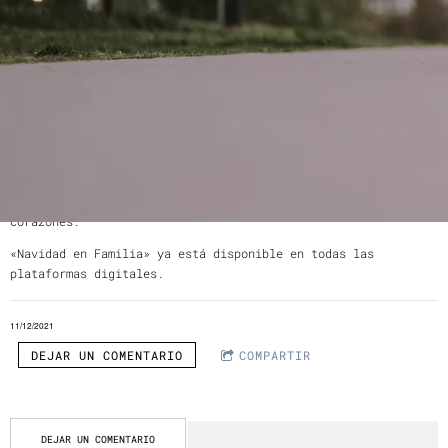
varios sentidos, «muchos celebran a Jesús, otros están en
desacuerdo. Muchos ríen y disfrutan, pero otros pasan
momentos de profunda tristeza y/o soledad. Aquí es donde
llega la música; esa herramienta invaluable que Dios nos ha
confiado para extender un puente conector entre Él y las
personas, culturas y creencias».
Por tal motivo, «Navidad en Familia» es una oración
contestada para el intérprete, con la que desea que las
personas sean movidas para unirse al canto de reconocimiento
de Jesús, y sientan revivir una fresca esperanza en sus
corazones.
«Navidad en Familia» ya está disponible en todas las
plataformas digitales.
11/12/2021
DEJAR UN COMENTARIO
COMPARTIR
DEJAR UN COMENTARIO